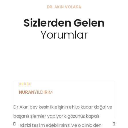
DR. AKIN VOLAKA
Sizlerden Gelen
Yorumlar
NURAN
YILDIRIM
Dr Akın bey kesinlikle işinin ehli.o kadar doğal ve
A
başarılı işlemler yapıyorki gözünüz kapalı
d
kendinizi teslim edebilirsiniz. Ve o clinic den
g