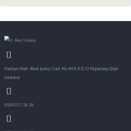
Harbiye Mah. Abdi İpekçi Cad. No:44 K:3 D:12 Nişantaşı/Şişli-
İstanbul
0534 011 26 26