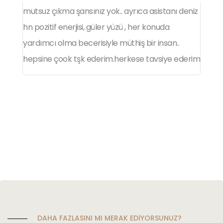
mutsuz çıkma şansınız yok.. ayrıca asistanı deniz
Y
hn pozitif enerjisi, güler yüzü , her konuda
m
yardımcı olma becerisiyle müthiş bir insan..
m
hepsine çook tşk ederim.herkese tavsiye ederim
o
a
iş
ü
DAHA FAZLASINI MI MERAK EDİYORSUNUZ?