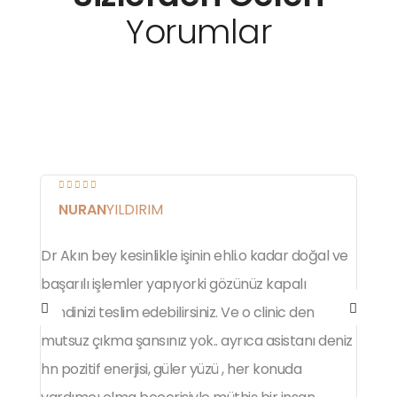
Yorumlar
NURAN
YILDIRIM
Dr Akın bey kesinlikle işinin ehli.o kadar doğal ve
A
başarılı işlemler yapıyorki gözünüz kapalı
d
kendinizi teslim edebilirsiniz. Ve o clinic den
g
mutsuz çıkma şansınız yok.. ayrıca asistanı deniz
Y
hn pozitif enerjisi, güler yüzü , her konuda
m