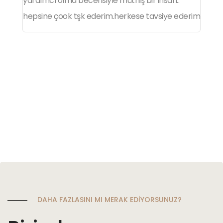
yardımcı olma becerisiyle müthiş bir insan..
m
hepsine çook tşk ederim.herkese tavsiye ederim
o
a
iş
ü
DAHA FAZLASINI MI MERAK EDİYORSUNUZ?