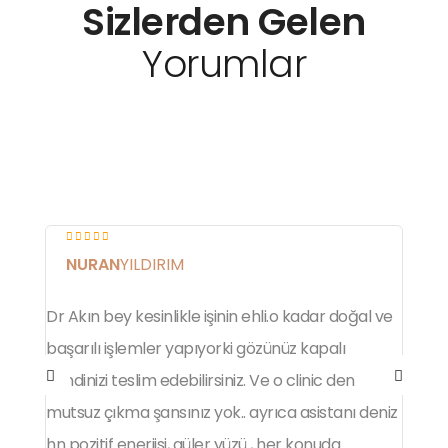
Sizlerden Gelen
Yorumlar
NURAN
YILDIRIM
Dr Akın bey kesinlikle işinin ehli.o kadar doğal ve
A
başarılı işlemler yapıyorki gözünüz kapalı
d
kendinizi teslim edebilirsiniz. Ve o clinic den
g
mutsuz çıkma şansınız yok.. ayrıca asistanı deniz
Y
hn pozitif enerjisi, güler yüzü , her konuda
m