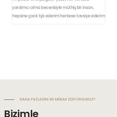
yardımcı olma becerisiyle müthiş bir insan..
m
hepsine çook tşk ederim.herkese tavsiye ederim
o
a
iş
ü
DAHA FAZLASINI MI MERAK EDİYORSUNUZ?
Bizimle