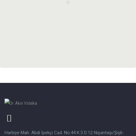
Harbiye Mah. Abdi İpekçi Cad. No:44 K:3 D:12 Nişantaşı/Şişli-