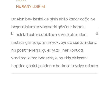
NURAN
YILDIRIM
Dr Akın bey kesinlikle işinin ehli.o kadar doğal ve
A
başarılı işlemler yapıyorki gözünüz kapalı
d
kendinizi teslim edebilirsiniz. Ve o clinic den
g
mutsuz çıkma şansınız yok.. ayrıca asistanı deniz
Y
hn pozitif enerjisi, güler yüzü , her konuda
m
yardımcı olma becerisiyle müthiş bir insan..
m
hepsine çook tşk ederim.herkese tavsiye ederim
o
a
iş
ü