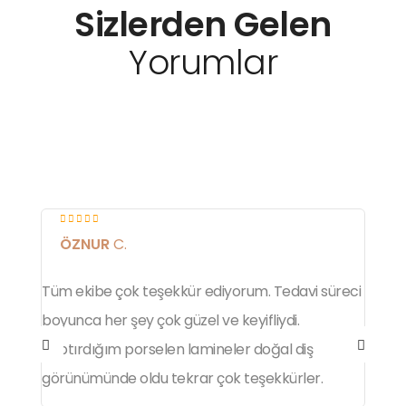
Sizlerden Gelen
Yorumlar
ÖZNUR
C.
Tüm ekibe çok teşekkür ediyorum. Tedavi süreci
T
boyunca her şey çok güzel ve keyifliydi.
y
Yaptırdığım porselen lamineler doğal diş
a
görünümünde oldu tekrar çok teşekkürler.
ç